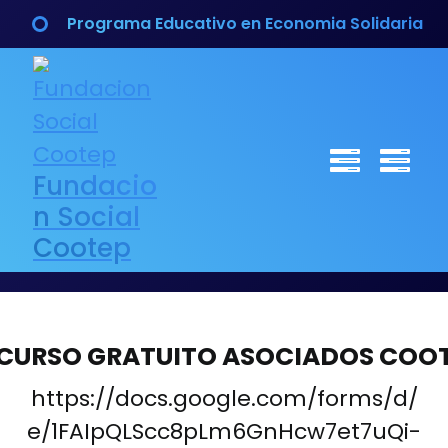
Saltar
Programa Educativo en Economia Solidaria
al
contenido
Fundacio
n Social
Cootep
CURSO GRATUITO ASOCIADOS COO
https://docs.google.com/forms/d/
e/1FAIpQLScc8pLm6GnHcw7et7uQi-